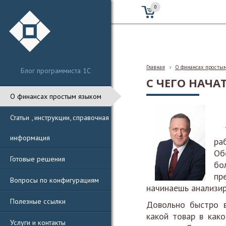
0
Главная
›
О финансах просты
Блог программиста 1С
С ЧЕГО НАЧА
О финансах простым языком
Статьи , инструкции, справочная
Та
информация
ра
Об
Готовые решения
бо
пр
Вопросы по конфигурациям
начинаешь анализир
Полезные ссылки
Довольно быстро в
какой товар в како
Услуги и контакты