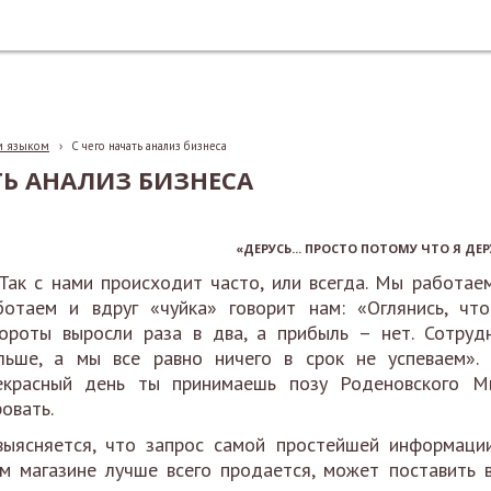
м языком
›
С чего начать анализ бизнеса
ТЬ АНАЛИЗ БИЗНЕСА
«ДЕРУСЬ... ПРОСТО ПОТОМУ ЧТО Я ДЕРУ
к с нами происходит часто, или всегда. Мы работаем
ботаем и вдруг «чуйка» говорит нам: «Оглянись, что
ороты выросли раза в два, а прибыль – нет. Сотруд
льше, а мы все равно ничего в срок не успеваем»
екрасный день ты принимаешь позу Роденовского Мы
овать.
ыясняется, что запрос самой простейшей информации
м магазине лучше всего продается, может поставить в