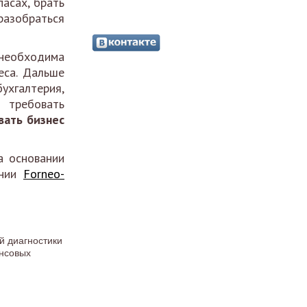
пасах, брать
разобраться
 необходима
еса. Дальше
ухгалтерия,
 требовать
вать бизнес
а основании
ании
Forneo-
й диагностики
ансовых