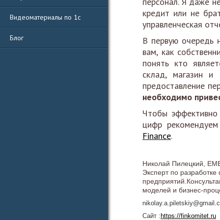
персонал. Я даже н
кредит или не бра
Видеоматериалы по 1с
управленческая отч
Блог
В первую очередь 
вам, как собственн
понять кто являет
склад, магазин и
предоставление пе
необходимо привес
Чтобы эффективно 
цифр рекомендуем
Finance
.
Николай Пилецкий, EM
Эксперт по разработке
предприятий.
Консульта
моделей и бизнес-проц
nikolay.a.piletskiy@gmail.
Сайт :
https://finkomitet.ru