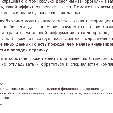
е спрашиваю о том: сколько денег мы «заморозили» в за
ть, какой эффект от рекламы и т.п. Поможет во всем 
етность и анализ управленческих данных.
необходимо понять какие отчеты и какая информация
икам бизнеса, для понимания текущего состояния бизн
ся хранителем данной информации: отдел продаж, б
 т. п. И уже от сотрудников данных подразделений
рвичных данных.
То есть прежде, чем начать анализиро
ти в порядок первичку.
и в короткие сроки перейти к управлению бизнесом н
 не откладывать и обратиться к специалистам комп
BA
 финансовых стратегий, проведению финансовой и организационно
нт в области организации управленческого учета, построения фин
ессов
.
com