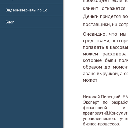
произойдет если в
клиент откажется 
Видеоматериалы по 1с
Деньги придется во
Блог
поставщики, ни сотр
Очевидно, что мы
средствами, кото
попадать в кассовы
можем расходова
которые были пол
образом до момент
аванс выручкой, а 
может.
Николай Пилецкий, E
Эксперт по разрабо
финансовой и 
предприятий.
Консу
управленческого уч
бизнес-процессов
.