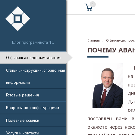
0
Главная
›
О финансах прос
Блог программиста 1С
ПОЧЕМУ АВАН
О финансах простым языком
Статьи , инструкции, справочная
на
информация
по
ди
Готовые решения
Да
Вопросы по конфигурациям
оп
поставлен вами в
Полезные ссылки
окажете через неко
Услуги и контакты